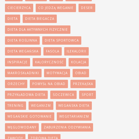
CIECIERZYCA
CO JEDZĄ WEGANIE
DESER
DIETA
DIETA BIEGACZA
DIETA DLA AKTYWNYCH FIZYCZNIE
DIETA ROŚLINNA
DIETA SPORTOWCA
DIETA WEGAŃSKA
FASOLA
ILEKALORII
INSPIRACJE
KALORYCZNOŚĆ
KOLACJA
MAKROSKŁADNIKI
MOTYWACJA
OBIAD
ORZECHY
POMYSŁ NA OBIAD
PRZEKĄSKA
PRZYKŁADOWA DIETA
SOCZEWICA
SPORT
TRENING
WEGANIZM
WEGAŃSKA DIETA
WEGAŃSKIE GOTOWANIE
WEGETARIANIZM
WĘGLOWODANY
ZABURZENIA ODŻYWIANIA
ZAWODY
ZDROWA DIETA