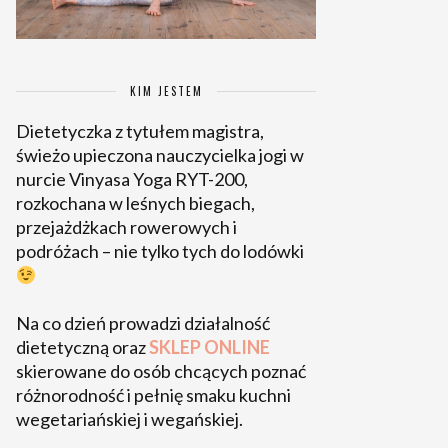
KIM JESTEM
Dietetyczka z tytułem magistra,
świeżo upieczona nauczycielka jogi w
nurcie Vinyasa Yoga RYT-200,
rozkochana w leśnych biegach,
przejażdżkach rowerowych i
podróżach – nie tylko tych do lodówki
Na co dzień prowadzi działalność
dietetyczną oraz
SKLEP ONLINE
skierowane do osób chcących poznać
różnorodność i pełnię smaku kuchni
wegetariańskiej i wegańskiej.