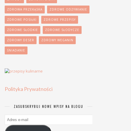
ZDROWA PRZEKĄSKA
ZDROWE ODŻYWIANIE
ZDROWE POSIŁKI
ZDROWE PRZEPISY
ZDROWE SŁODKIE
ZDROWE SŁODYCZE
ZDROWY DESER
ZDROWY WEGANIN
ŚNIADANIE
Polityka Prywatności
ZASUBSKRYBUJ NOWE WPISY NA BLOGU
Adres
e-