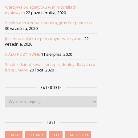
Warzywa po azjatycku w mini tortillach
dyniowych
22 października, 2020
Słodko-ostra zupa z buraka, gruszki i pietruszki
30 września, 2020
Jesienna sałatka z pieczonymi warzywami
22
września, 2020
CIAŁO POZYTYWNE
11 sierpnia, 2020
Smak z dzieciństwa – przepis idealny dla tych co
lubią UMAMI!
20 lipca, 2020
KATEGORIE
Kategorie
TAGI
BIAŁKO
BIEGANIE
CELE
CIASTECZKA