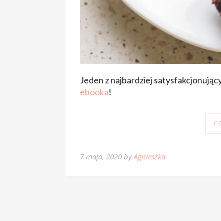
Jeden z najbardziej satysfakcjonując
ebooka
!
C
7 maja, 2020 by
Agnieszka