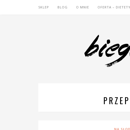
SKLEP
BLOG
O MNIE
OFERTA – DIETET
PRZEP
NA SŁO