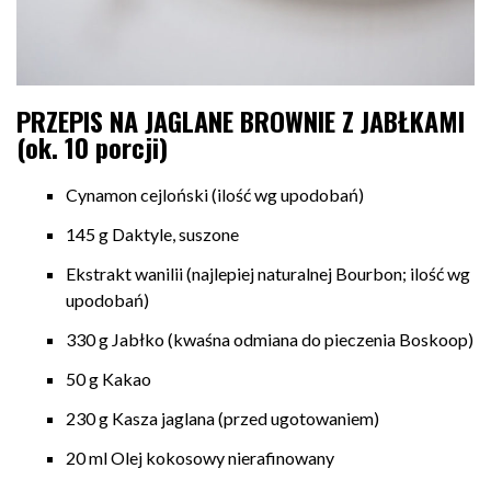
PRZEPIS NA JAGLANE BROWNIE Z JABŁKAMI
(ok. 10 porcji)
Cynamon cejloński (ilość wg upodobań)
145 g Daktyle, suszone
Ekstrakt wanilii (najlepiej naturalnej Bourbon; ilość wg
upodobań)
330 g Jabłko (kwaśna odmiana do pieczenia Boskoop)
50 g Kakao
230 g Kasza jaglana (przed ugotowaniem)
20 ml Olej kokosowy nierafinowany