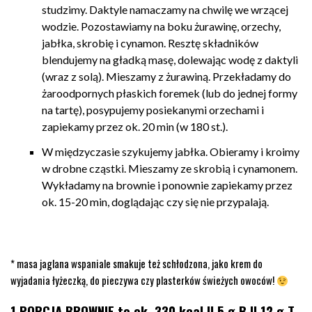
studzimy. Daktyle namaczamy na chwilę we wrzącej
wodzie. Pozostawiamy na boku żurawinę, orzechy,
jabłka, skrobię i cynamon. Resztę składników
blendujemy na gładką masę, dolewając wodę z daktyli
(wraz z solą). Mieszamy z żurawiną. Przekładamy do
żaroodpornych płaskich foremek (lub do jednej formy
na tartę), posypujemy posiekanymi orzechami i
zapiekamy przez ok. 20 min (w 180 st.).
W międzyczasie szykujemy jabłka. Obieramy i kroimy
w drobne cząstki. Mieszamy ze skrobią i cynamonem.
Wykładamy na brownie i ponownie zapiekamy przez
ok. 15-20 min, doglądając czy się nie przypalają.
* masa jaglana wspaniale smakuje też schłodzona, jako krem do
wyjadania łyżeczką, do pieczywa czy plasterków świeżych owoców!
1 PORCJA BROWNIE to ok. 330 kcal || 5 g B || 12 g T