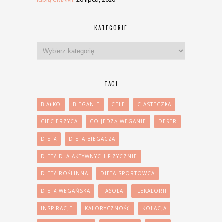
KATEGORIE
Kategorie
TAGI
BIAŁKO
BIEGANIE
CELE
CIASTECZKA
CIECIERZYCA
CO JEDZĄ WEGANIE
DESER
DIETA
DIETA BIEGACZA
DIETA DLA AKTYWNYCH FIZYCZNIE
DIETA ROŚLINNA
DIETA SPORTOWCA
DIETA WEGAŃSKA
FASOLA
ILEKALORII
INSPIRACJE
KALORYCZNOŚĆ
KOLACJA