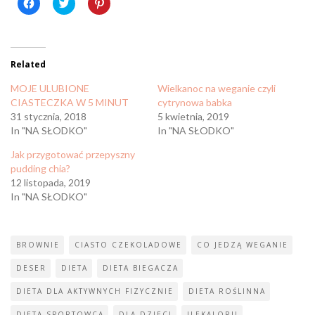
Click
Click
Click
to
to
to
share
share
share
on
on
on
Facebook
Twitter
Pinterest
(Opens
(Opens
(Opens
in
in
in
Related
new
new
new
window)
window)
window)
MOJE ULUBIONE
Wielkanoc na weganie czyli
CIASTECZKA W 5 MINUT
cytrynowa babka
31 stycznia, 2018
5 kwietnia, 2019
In "NA SŁODKO"
In "NA SŁODKO"
Jak przygotować przepyszny
pudding chia?
12 listopada, 2019
In "NA SŁODKO"
BROWNIE
CIASTO CZEKOLADOWE
CO JEDZĄ WEGANIE
DESER
DIETA
DIETA BIEGACZA
DIETA DLA AKTYWNYCH FIZYCZNIE
DIETA ROŚLINNA
DIETA SPORTOWCA
DLA DZIECI
ILEKALORII