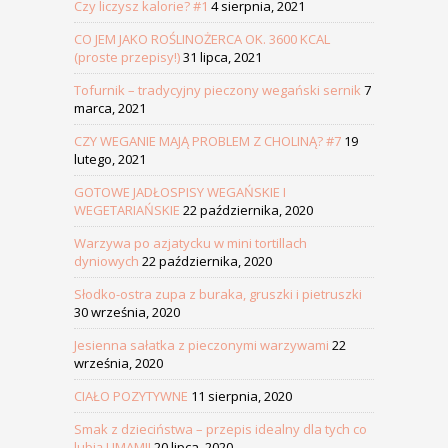
Czy liczysz kalorie? #1
4 sierpnia, 2021
CO JEM JAKO ROŚLINOŻERCA OK. 3600 KCAL
(proste przepisy!)
31 lipca, 2021
Tofurnik – tradycyjny pieczony wegański sernik
7
marca, 2021
CZY WEGANIE MAJĄ PROBLEM Z CHOLINĄ? #7
19
lutego, 2021
GOTOWE JADŁOSPISY WEGAŃSKIE I
WEGETARIAŃSKIE
22 października, 2020
Warzywa po azjatycku w mini tortillach
dyniowych
22 października, 2020
Słodko-ostra zupa z buraka, gruszki i pietruszki
30 września, 2020
Jesienna sałatka z pieczonymi warzywami
22
września, 2020
CIAŁO POZYTYWNE
11 sierpnia, 2020
Smak z dzieciństwa – przepis idealny dla tych co
lubią UMAMI!
20 lipca, 2020