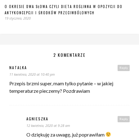
O OKRESIE DWA SŁOWA CZYLI DIETA ROŚLINNA W OPOZYCJI DO
ANTYKONCEPCJI I ŚRODKÓW PRZECIWBÓLOWYCH
19 stycznia, 2020
2 KOMENTARZE
NATALKA
Reply
11 kwietnia, 2020 at 10:40 pm
Przepis brzmi super, mam tylko pytanie – w jakiej
temperaturze pieczemy? Pozdrawiam
AGNIESZKA
Reply
12 kwietnia, 2020 at 9:28 am
O dziękuję za uwagę, już poprawiłam