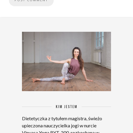
KIM JESTEM
Dietetyczka z tytułem magistra, świeżo
upieczona nauczycielka jogi w nurcie
Vinyasa Yoga RYT-200, rozkochana w