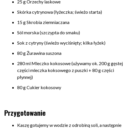
25 g Orzechy laskowe
Skórka cytrynowa (łyżeczka; świeżo starta)
15 g Skrobia ziemniaczana
Sól morska (szczypta do smaku)
Sok z cytryny (świeżo wyciśnięty; kilka łyżek)
80 g Żurawina suszona
280 ml Mleczko kokosowe (używamy ok. 200 g gęstej
części mleczka koksowego z puszki + 80 g części
płynnej)
80 g Cukier kokosowy
Przygotowanie
Kaszę gotujemy w wodzie z odrobiną soli, a następnie