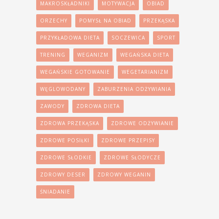
MAKROSKŁADNIKI
MOTYWACJA
OBIAD
ORZECHY
POMYSŁ NA OBIAD
PRZEKĄSKA
PRZYKŁADOWA DIETA
SOCZEWICA
SPORT
TRENING
WEGANIZM
WEGAŃSKA DIETA
WEGAŃSKIE GOTOWANIE
WEGETARIANIZM
WĘGLOWODANY
ZABURZENIA ODŻYWIANIA
ZAWODY
ZDROWA DIETA
ZDROWA PRZEKĄSKA
ZDROWE ODŻYWIANIE
ZDROWE POSIŁKI
ZDROWE PRZEPISY
ZDROWE SŁODKIE
ZDROWE SŁODYCZE
ZDROWY DESER
ZDROWY WEGANIN
ŚNIADANIE