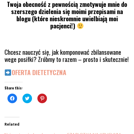
Twoja obecność z pewnością zmotywuje mnie do
szerszego dzielenia się moimi przepisami na
blogu (które nieskromnie uwielbiają moi
pacjenci!)
Chcesz nauczyć się, jak komponować zbilansowane
wege posiłki? Zróbmy to razem – prosto i skutecznie!
OFERTA DIETETYCZNA
Share this:
Click
Click
Click
to
to
to
share
share
share
on
on
on
Facebook
Twitter
Pinterest
(Opens
(Opens
(Opens
in
in
in
Related
new
new
new
window)
window)
window)