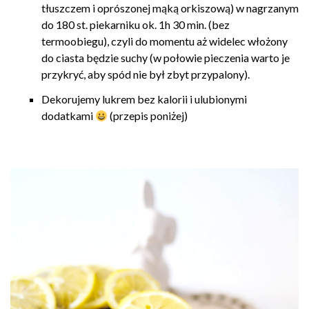
tłuszczem i oprószonej mąką orkiszową) w nagrzanym
do 180 st. piekarniku ok. 1h 30 min. (bez
termoobiegu), czyli do momentu aż widelec włożony
do ciasta będzie suchy (w połowie pieczenia warto je
przykryć, aby spód nie był zbyt przypalony).
Dekorujemy lukrem bez kalorii i ulubionymi
dodatkami
(przepis poniżej)