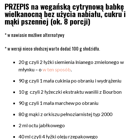
PRZEPIS na wegańską cytrynową babkę
wielkanocną bez użycia nabiału, cukru i
mąki pszennej (ok. 8 porcji)
* w nawiasie możliwe alternatywy
* w wersji nieco słodszej warto dodać 100 g słodzidła.
20 g czyli 2 łyżki siemienia lnianego zmielonego w
młynku – o
w ten sposób
.
90 g czyli 1 mała cukinia po obraniu i wydrążeniu
10 g czyli 2 łyżeczki ekstraktu wanilii z Bourbon
90 g czyli 1 mała marchew po obraniu
80 g mąki z orkiszu pełnoziarnistej typ 2000
2 ml octu jabłkowego
40 ml czyli 4 łyżki oleju rzepakowego