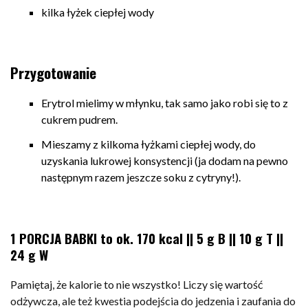
kilka łyżek ciepłej wody
Przygotowanie
Erytrol mielimy w młynku, tak samo jako robi się to z
cukrem pudrem.
Mieszamy z kilkoma łyżkami ciepłej wody, do
uzyskania lukrowej konsystencji (ja dodam na pewno
następnym razem jeszcze soku z cytryny!).
1 PORCJA BABKI to ok. 170 kcal || 5 g B || 10 g T ||
24 g W
Pamiętaj, że kalorie to nie wszystko! Liczy się wartość
odżywcza, ale też kwestia podejścia do jedzenia i zaufania do