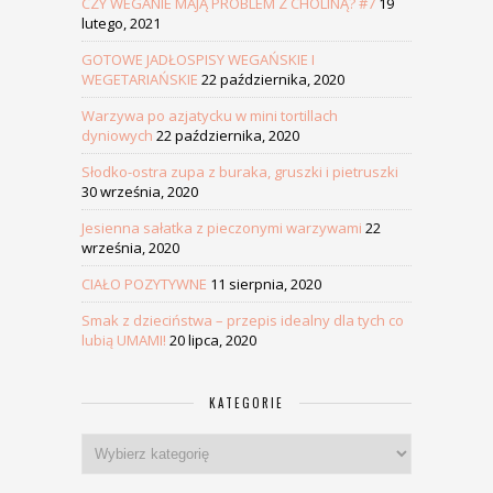
CZY WEGANIE MAJĄ PROBLEM Z CHOLINĄ? #7
19
lutego, 2021
GOTOWE JADŁOSPISY WEGAŃSKIE I
WEGETARIAŃSKIE
22 października, 2020
Warzywa po azjatycku w mini tortillach
dyniowych
22 października, 2020
Słodko-ostra zupa z buraka, gruszki i pietruszki
30 września, 2020
Jesienna sałatka z pieczonymi warzywami
22
września, 2020
CIAŁO POZYTYWNE
11 sierpnia, 2020
Smak z dzieciństwa – przepis idealny dla tych co
lubią UMAMI!
20 lipca, 2020
KATEGORIE
Kategorie