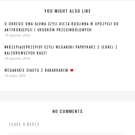
YOU MIGHT ALSO LIKE
O OKRESIE DWA SŁOWA CZYLI DIETA ROŚLINNA W OPOZYCJI DO
ANTYKONCEPCJI I ŚRODKÓW PRZECIWBÓLOWYCH
19 stycznia, 2020
#KRZEPIĄCEPRZEPISY CZYLI WEGAŃSKI PAPRYKARZ Z JEDNEJ Z
NAJZDROWSZYCH KASZ!
30 stycznia, 2019
WEGAŃSKIE CIASTO Z RABARBAREM
20 maja, 2020
NO COMMENTS
LEAVE A REPLY