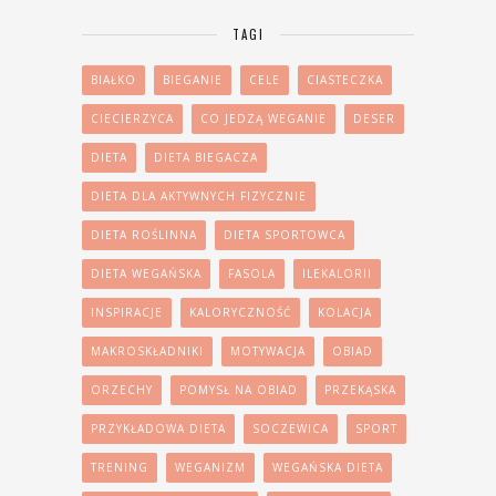
TAGI
BIAŁKO
BIEGANIE
CELE
CIASTECZKA
CIECIERZYCA
CO JEDZĄ WEGANIE
DESER
DIETA
DIETA BIEGACZA
DIETA DLA AKTYWNYCH FIZYCZNIE
DIETA ROŚLINNA
DIETA SPORTOWCA
DIETA WEGAŃSKA
FASOLA
ILEKALORII
INSPIRACJE
KALORYCZNOŚĆ
KOLACJA
MAKROSKŁADNIKI
MOTYWACJA
OBIAD
ORZECHY
POMYSŁ NA OBIAD
PRZEKĄSKA
PRZYKŁADOWA DIETA
SOCZEWICA
SPORT
TRENING
WEGANIZM
WEGAŃSKA DIETA