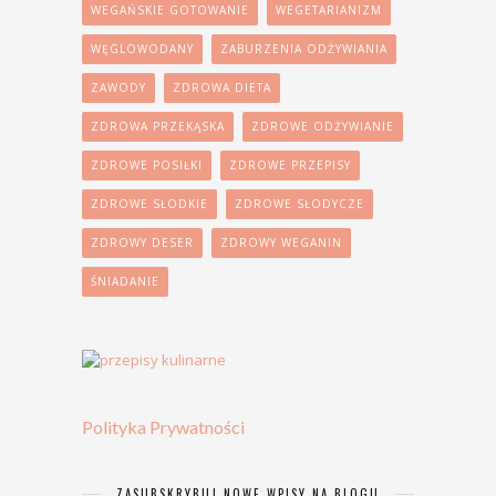
WEGAŃSKIE GOTOWANIE
WEGETARIANIZM
WĘGLOWODANY
ZABURZENIA ODŻYWIANIA
ZAWODY
ZDROWA DIETA
ZDROWA PRZEKĄSKA
ZDROWE ODŻYWIANIE
ZDROWE POSIŁKI
ZDROWE PRZEPISY
ZDROWE SŁODKIE
ZDROWE SŁODYCZE
ZDROWY DESER
ZDROWY WEGANIN
ŚNIADANIE
Polityka Prywatności
ZASUBSKRYBUJ NOWE WPISY NA BLOGU