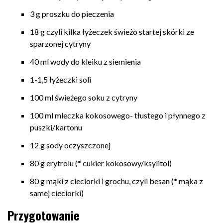
3 g proszku do pieczenia
18 g czyli kilka łyżeczek świeżo startej skórki ze
sparzonej cytryny
40 ml wody do kleiku z siemienia
1-1,5 łyżeczki soli
100 ml świeżego soku z cytryny
100 ml mleczka kokosowego- tłustego i płynnego z
puszki/kartonu
12 g sody oczyszczonej
80 g erytrolu (* cukier kokosowy/ksylitol)
80 g mąki z cieciorki i grochu, czyli besan (* mąka z
samej cieciorki)
Przygotowanie