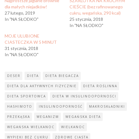
Najprostsze jaglane brownie
SZARLOTKA NA KRUCHYM
dla małych niejadków!
CIEŚCIE (bez rafinowanego
27 lutego, 2019
cukru, wegańska, 290 kcal)
In "NA SŁODKO"
25 stycznia, 2018
In "NA SŁODKO"
MOJE ULUBIONE
CIASTECZKA W 5 MINUT
31 stycznia, 2018
In "NA SŁODKO"
DESER
DIETA
DIETA BIEGACZA
DIETA DLA AKTYWNYCH FIZYCZNIE
DIETA ROŚLINNA
DIETA SPORTOWCA
DIETA W INSULINOOPORNOŚCI
HASHIMOTO
INSULINOOPORNOŚĆ
MAKROSKŁADNIKI
PRZEKĄSKA
WEGANIZM
WEGAŃSKA DIETA
WEGAŃSKA WIELKANOC
WIELKANOC
WYPIEKI BEZ CUKRU
ZDROWE CIASTA