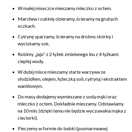
W małej miseczce mieszamy mleczko z octem.
Marchew i cukinię obieramy, ścieramy na grubych
oczkach.
Cytrynę sparzamy, ścieramy na drobno skórkę i
wyciskamy sok.
Robimy „jajo” z 2 łyżek zmielonego lnu z 4 łyżkami
ciepłej wody.
W dużej misce mieszamy starte warzywa ze
słodzidłem, olejem, łyżeczką soli, cytryną i ekstraktem
waniliowym.
Do masy dodajemy wymieszane z sodą mąki oraz
mleczko z octem. Dokładnie mieszamy. Odstawiamy
na 10 min. (dzięki temu nie będzie wyczuwalna mąka z
cieciorki).
Pieczemy w formie do babki (posmarowanej