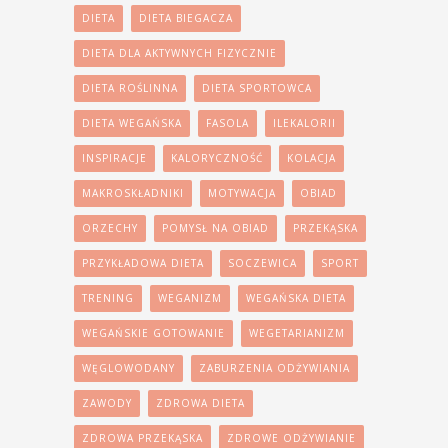
DIETA
DIETA BIEGACZA
DIETA DLA AKTYWNYCH FIZYCZNIE
DIETA ROŚLINNA
DIETA SPORTOWCA
DIETA WEGAŃSKA
FASOLA
ILEKALORII
INSPIRACJE
KALORYCZNOŚĆ
KOLACJA
MAKROSKŁADNIKI
MOTYWACJA
OBIAD
ORZECHY
POMYSŁ NA OBIAD
PRZEKĄSKA
PRZYKŁADOWA DIETA
SOCZEWICA
SPORT
TRENING
WEGANIZM
WEGAŃSKA DIETA
WEGAŃSKIE GOTOWANIE
WEGETARIANIZM
WĘGLOWODANY
ZABURZENIA ODŻYWIANIA
ZAWODY
ZDROWA DIETA
ZDROWA PRZEKĄSKA
ZDROWE ODŻYWIANIE