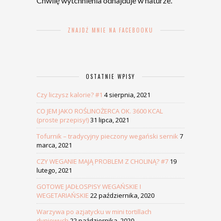
Chwilę wytchnienia odnajduje w naturze.
ZNAJDŹ MNIE NA FACEBOOKU
OSTATNIE WPISY
Czy liczysz kalorie? #1
4 sierpnia, 2021
CO JEM JAKO ROŚLINOŻERCA OK. 3600 KCAL
(proste przepisy!)
31 lipca, 2021
Tofurnik – tradycyjny pieczony wegański sernik
7
marca, 2021
CZY WEGANIE MAJĄ PROBLEM Z CHOLINĄ? #7
19
lutego, 2021
GOTOWE JADŁOSPISY WEGAŃSKIE I
WEGETARIAŃSKIE
22 października, 2020
Warzywa po azjatycku w mini tortillach
dyniowych
22 października, 2020