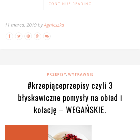
CONTINUE READING
11 marca, 2019 by
Agnieszka
,
PRZEPISY
WYTRAWNIE
#krzepiąceprzepisy czyli 3
błyskawiczne pomysły na obiad i
kolację – WEGAŃSKIE!