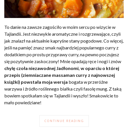
To danie na zawsze zagościło w moim sercu po wizycie w
Tajlandii. Jest niezwykle aromatyczne i rozgrzewające, czyli
jak znalazł na aktualnie kapryśne stany pogodowe. Co więcej,
jeśli na pamięć znasz smak najbardziej popularnego curry z
dodatkiem po prostu przyprawy curry, na pewno poczujesz
się pozytywnie zaskoczony! Mnie opadają ręce i nogi i znów
chylę czoła niezawodnej Jadłonomi, w oparciu o której
przepis (ziemniaczane massaman curry z najnowszej
książki) powstała moja wersja
bogata w przeróżne
warzywa i źródło roślinnego białka czyli fasolę mung. Z taką
bowiem spotkałam się w Tajlandii i wyszło! Smakowicie to
mało powiedziane!
CONTINUE READING